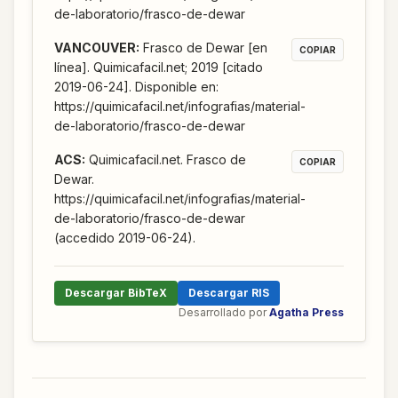
de-laboratorio/frasco-de-dewar
VANCOUVER
:
Frasco de Dewar [en
COPIAR
línea]. Quimicafacil.net; 2019 [citado
2019-06-24]. Disponible en:
https://quimicafacil.net/infografias/material-
de-laboratorio/frasco-de-dewar
ACS
:
Quimicafacil.net. Frasco de
COPIAR
Dewar.
https://quimicafacil.net/infografias/material-
de-laboratorio/frasco-de-dewar
(accedido 2019-06-24).
Descargar BibTeX
Descargar RIS
Desarrollado por
Agatha Press