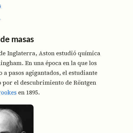
s
n
 de masas
 de Inglaterra, Aston estudió química
mingham. En una época en la que los
o a pasos agigantados, el estudiante
 por el descubrimiento de Röntgen
rookes
en 1895.