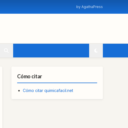
by AgathaPress
Cómo citar
Cómo citar quimicafacil.net